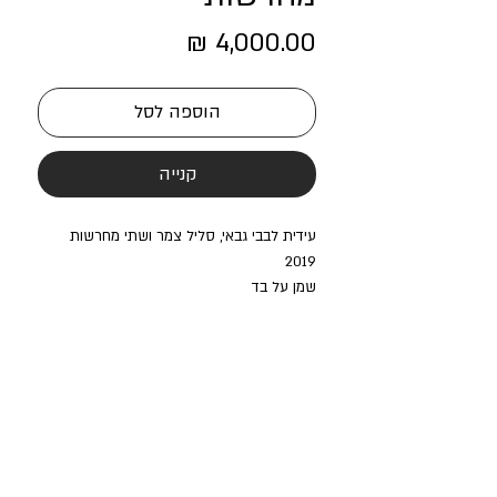
מחיר
הוספה לסל
קנייה
עידית לבבי גבאי, סליל צמר ושתי מחרשות
2019
שמן על בד
45X26
בית חנקין מרחב מוזיאלי רב תחומי
Beit Hankin Multidisciplinary Gallery