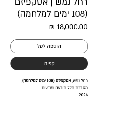
רחל נמש | אסקפיזם
(108 ימים למלחמה)
מחיר
הוספה לסל
קנייה
רחל נמש,
אסקפיזם (108 ימים למלחמה)
,
מסדרת חלל תודעה ומודעות
2024
שמן על בד
140/119 ס"מ
בית חנקין מרחב מוזיאלי רב תחומי
Beit Hankin Multidisciplinary Gallery