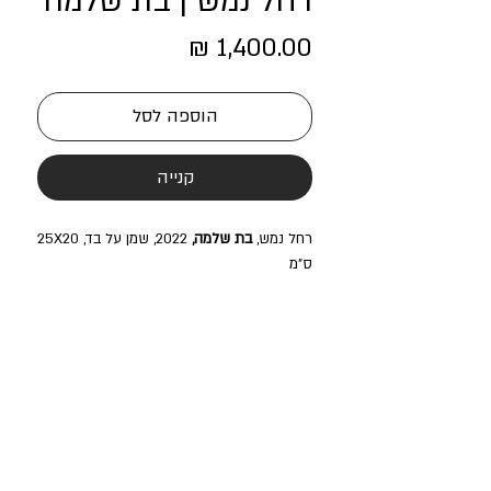
רחל נמש | בת שלמה
מחיר
הוספה לסל
קנייה
רחל נמש,
בת שלמה,
2022, שמן על בד, 25X20
ס"מ
בית חנקין מרחב מוזיאלי רב תחומי
Beit Hankin Multidisciplinary Gallery