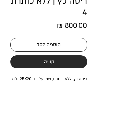
ריטה כץ | ללא כותרת
4
מחיר
הוספה לסל
קנייה
ריטה כץ, ללא כותרת, שמן על בד, 25X20 ס"מ
בית חנקין מרחב מוזיאלי רב תחומי
Beit Hankin Multidisciplinary Gallery