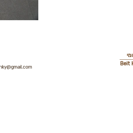
מי
Beit 
inky@gmail.com