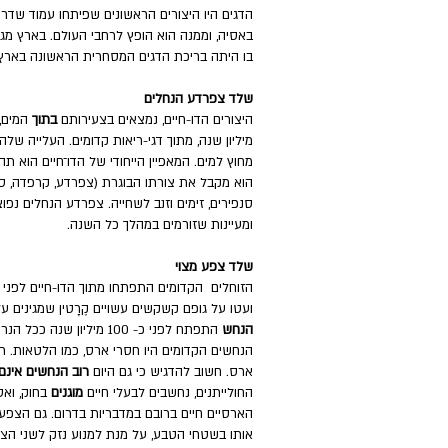
באסיה, וממנה הוא הופץ לרחבי העולם. בארץ מגדלים
בו היתה בריכת הדגים המסחרית הראשונה בארץ, 
שלד צפרדע הנחלים
היצורים הדו-חיים, נמצאים בצעירותם
בתוך
מיליון שנה, מתוך דגי-ריאות קדומים. העלייה 
מחוץ למים. המאפיין הייחודי של הדו־חיים הוא 
הוא מקבל את צורתו הבוגרת (צפרדע, קרפדה, סלמנ
סנפירים, זימים וזנב לשחייה. צפרדע הנחלים נפוצ
ומעיינות שזורמים במהלך כל השנה.
שלד צפע מצוי
ועטו על גופם קשקשים עשויים קֶרָטין שמגינים ע
הנחש
התפתח לפני כ- 100 מיליון שנה ככל הנראה, מתוך מין מסוים של לטאה, שאיבדה בהדרגה את רגליה.
הנחשים הקדומים היו חסרי ארס, כמו הלטאות. 
ארס. חשוב להדגיש כי גם היום
רוב הנחשים אינם
החולייתנים, נחשבים לבעלי חיים
מוגנים
בחוק, ואס
הארסיים חיים ברובם במדבריות בדרום. גם הצפע ה
אותו בשטחי הטבע, על מנת למנוע נזק לשני הצד