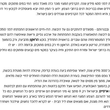
הדגים היו היצורים הראשונים שפיתחו עמוד שדרה לפני 400 מיליון שנה. הקרפיון המצוי מוכר כדג מאכל נפוץ החי במים מתוקים. מקורו
 אותו בבריכות דגים ברחבי הצפון. ידוע כי המין הזה יובא מיוגוסלביה לקיבוץ ניר דוד
והיא היתה המקור לכל הקרפיונים שגדלים כיום בישראל.
המים, ובבגרותם - מסוגלים להתקיים גם על היבשה. הדו-חיים הראשונים התפתחו לפני 350
שלהם ליבשה התאפשרה בעקבות התפתחות של ארבע גפיים, וריאות שאיפשרו להם לנשו
תהליך המטמורפוזה שהם עוברים. בראשית התהליך, בוקע
הרֹאשָׁן
מהביצה, ורק בהמשך
דרה, טריטון וכיוצא באלה). הרֹאשָׁן חי רק במים מתוקים, ובדומה לדג - יש לו
ה ברחבי ישראל ומזרח הים התיכון, וחיה בעיקר במקווי מים קבועים ומתוקים כמו נחלים,
הזוחלים הקדומים התפתחו מתוך הדו-חיים לפני כ־300 מיליון שנה, לאחר שפיתחו ביצה בעלת קליפה, שיכולה להיות מוטלת ביבשה,
ל גופם מפני התייבשות. בעזרת התכונות הללו הסתגלו הזוחלים לחיי יבשה מלאים.
רק בהמשך האבולוציה, הופיעו אצל חלקם בלוטות רוק שהתפתחו עם הזמן לבלוטות
 ארסיים
, ובישראל רק 9 מתוך 41 מיני הנחשים הם ארסיים. כיום כל הנחשים, כמו כל
ור להורגם. הצפע המצוי הוא הנחש הארסי הנפוץ ביותר בארץ, כיוון ששאר הנחשים
וא חיה מוגנת, ואם מוצאים אותו ליד הבית - יש לקרוא ללוכד נחשים, שילכוד וישחרר
דים.