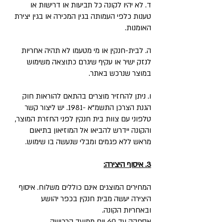
ד. לא יהיו לקונה כל תביעות או דרישות או
טענות כלפי העמותה בגין המכירה או בגין יצירת
האומנות.
ה. לבית-חנקין או מי מטעמו לא תהיה אחריות
לנזק ישיר או עקיף שיגרם כתוצאה משימוש
במוצר שנרכש באתר.
ו. ניתן להחזיר מוצרים בהתאם להוראות חוק
הגנת הצרכן התשמ"א -1981. יש ליצור קשר
טלפוני עם צוות בית חנקין לפני החזרת המוצר,
והקונה יידרש להביאו אל המוזיאון בתיאום
מראש ללא פגמים ומבלי שנעשה בו שימוש.
3. איסוף היצירה:
המחירים המוצגים אינם כוללים משלוח. איסוף
היצירה יעשה מבית חנקין בכפר יהושע
ובאחריות הקונה.
אספקה עד 60 יום ממועד הרכישה.