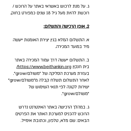
ג. על מנת לרכוש באשראי באתר על הרוכש /
רוכשת להיות מעל גיל 18 שנים כמפורט בחוק.
2. אופן הרכישה והתשלום:
א. התשלום המלא בגין יצירת האומנות ייעשה
מיד במועד המכירה.
ב. התשלום ייעשה דרך עמוד המכירה באתר
בית חנקין
https://www.beithankin.org/
בעזרת מערכת הסליקה של "משולם/grow".
לאחר התשלום תשלח קבלה מ"משולם/grow"
ישירות לקונה לפי תנאי השימוש של
"משולם/grow".
ג. במהלך הרכישה באתר האינטרנט נדרש
הרוכש להכניס למערכת האתר את הפרטים
הבאים: שם מלא, טלפון, וכתובת אימייל.