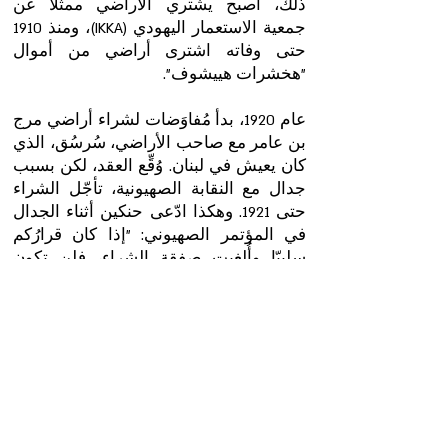
ذلك، أصبح يشتري الأراضي ممثّلًا عن
جمعية الاستعمار اليهودي (IKKA)، ومنذ 1910
حتى وفاته اشترى أراضي من أموال
"هخشرات هييشوف".
عام 1920، بدأ مُفاوَضات لشراء أراضي مرج
بن عامر مع صاحب الأراضي، سُرسُق، الذي
كان يعيش في لبنان. وُقِّع العقد، لكن بسبب
جدال مع النقابة الصهيونية، تأجّل الشراء
حتى 1921. وهكذا ادّعى حنكين أثناء الجدال
في المؤتمر الصهيوني: "إذا كان قرارُكم
سلبيّا وأُلغيت صفقة الشراء، فلن تكون
نهضة لهذه الأرض بعد. علينا أن نشتري هذه
الأراضي في أسرع وقت ممكن، كي لا يفوتنا
الميعاد".
في سنوات نشاطه الخمسين، اشترى
حنكين نحو مئة وخمسين ألف دونم،
معظمها للاستيطان الزراعيّ. وهكذا روى
لاحقًا: "أُقرّ وأعترف أنّ منيةَ نفسي كانت