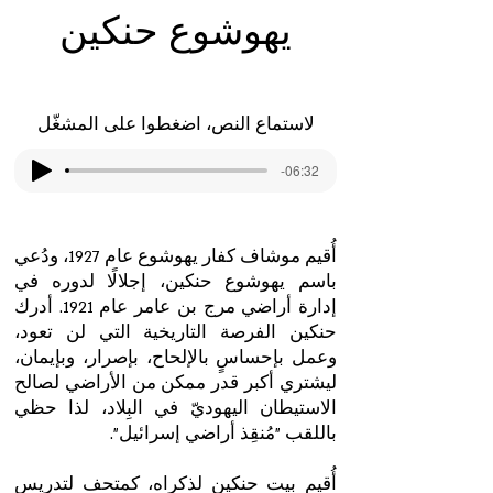
يهوشوع حنكين
لاستماع النص، اضغطوا على المشغّل
-06:32
أُقيم موشاف كفار يهوشوع عام 1927، ودُعي
باسم يهوشوع حنكين، إجلالًا لدوره في
إدارة أراضي مرج بن عامر عام 1921. أدرك
حنكين الفرصة التاريخية التي لن تعود،
وعمل بإحساسٍ بالإلحاح، بإصرار، وبإيمان،
ليشتري أكبر قدر ممكن من الأراضي لصالح
الاستيطان اليهوديّ في البِلاد، لذا حظي
باللقب "مُنقِذ أراضي إسرائيل".
أُقيم بيت حنكين لذكراه، كمتحف لتدريس