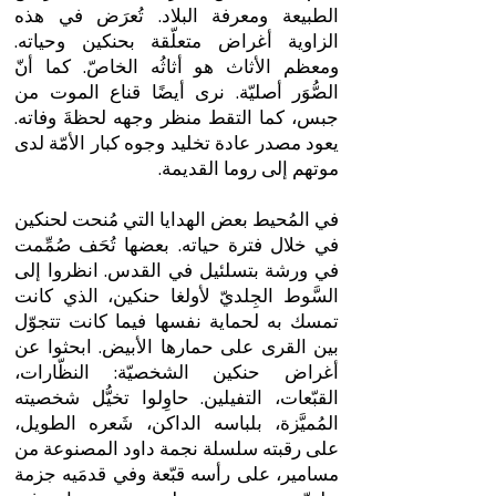
الطبيعة ومعرفة البلاد. تُعرَض في هذه
الزاوية أغراض متعلّقة بحنكين وحياته.
ومعظم الأثاث هو أثاثُه الخاصّ. كما أنّ
الصُّوَر أصليّة. نرى أيضًا قناع الموت من
جبس، كما التقط منظر وجهه لحظةَ وفاته.
يعود مصدر عادة تخليد وجوه كبار الأمّة لدى
موتهم إلى روما القديمة.
في المُحيط بعض الهدايا التي مُنحت لحنكين
في خلال فترة حياته. بعضها تُحَف صُمِّمت
في ورشة بتسلئيل في القدس. انظروا إلى
السَّوط الجِلديّ لأولغا حنكين، الذي كانت
تمسك به لحماية نفسها فيما كانت تتجوّل
بين القرى على حمارها الأبيض. ابحثوا عن
أغراض حنكين الشخصيّة: النظّارات،
القبّعات، التفيلين. حاوِلوا تخيُّل شخصيته
المُميَّزة، بلباسه الداكن، شَعره الطويل،
على رقبته سلسلة نجمة داود المصنوعة من
مسامير، على رأسه قبّعة وفي قدمَيه جزمة