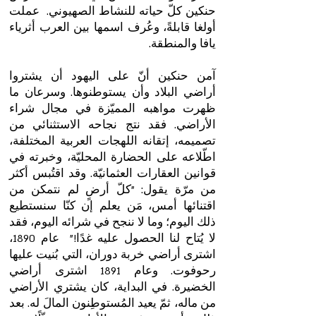
حنكين كلّ حياته للنشاط الصهيوني. عملت
أولغا قابلةً، وعُرف اسمها بين العرب أثرياء
يافا والمنطقة.
آمن حنكين أنّ على اليهود أن يشتروا
أراضي البلاد وأن يستوطنوها. وسرعان ما
ظهرت مواهبه المميّزة في مجال شراء
الأراضي. فقد نتج نجاحه الاستثنائي من
تصميمه، إتقانه اللهجات العربية المختلفة،
اطّلاعه على الحضارة المحليّة، وخبرته في
قوانين العقارات العثمانيّة. وقد اقتُبس أكثر
من مرّة يقول: "كلّ أرضٍ لم نتمكن من
اقتنائها أمس، مَن يعلم إن كنّا سنستطيع
ذلك اليوم؛ وما لا ننجح في شرائه اليوم، فقد
لا يُتاح لنا الحصول عليه غدًا!" عام 1890،
اشترى أراضي خربة دوران، التي بُنيت عليها
رحوفوت. وعام 1891 اشترى أراضي
الخضيرة. في البداية، كان يشتري الأراضي
من ماله، ثمّ يعيد المُستوطِنون المالَ له. بعد