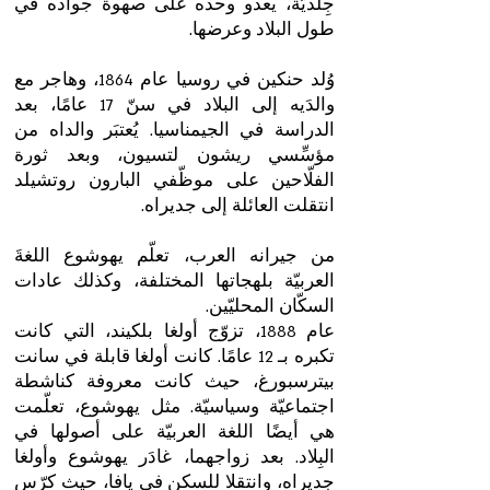
جِلديّة، يعدو وحده على صهوة جواده في
طول البلاد وعرضها.
وُلد حنكين في روسيا عام 1864، وهاجر مع
والدَيه إلى البلاد في سنّ 17 عامًا، بعد
الدراسة في الجيمناسيا. يُعتبَر والداه من
مؤسِّسي ريشون لتسيون، وبعد ثورة
الفلّاحين على موظّفي البارون روتشيلد
انتقلت العائلة إلى جديراه.
من جيرانه العرب، تعلّم يهوشوع اللغةَ
العربيّة بلهجاتها المختلفة، وكذلك عادات
السكّان المحليّين.
عام 1888، تزوّج أولغا بلكيند، التي كانت
تكبره بـ 12 عامًا. كانت أولغا قابلة في سانت
بيترسبورغ، حيث كانت معروفة كناشطة
اجتماعيّة وسياسيّة. مثل يهوشوع، تعلّمت
هي أيضًا اللغة العربيّة على أصولها في
البِلاد. بعد زواجهما، غادَر يهوشوع وأولغا
جديراه، وانتقلا للسكن في يافا، حيث كرّس