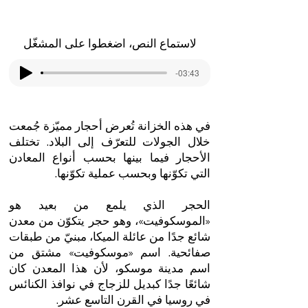
لاستماع النص، اضغطوا على المشغّل
-03:43
في هذه الخزانة تُعرض أحجار مميّزة جُمعت
خلال الجولات للتعرّف إلى البلاد. تختلف
الأحجار فيما بينها بحسب أنواع المعادن
التي تكوّنها وبحسب عملية تكوّنها.
الحجر الذي يلمع من بعيد هو
«الموسكوفيت»، وهو حجر يتكوّن من معدن
شائع جدًا من عائلة الميكا، مبنيّ من طبقات
صفائحية. اسم «موسكوفيت» مشتق من
اسم مدينة موسكو، لأن هذا المعدن كان
شائعًا جدًا كبديل للزجاج في نوافذ الكنائس
في روسيا في القرن التاسع عشر.