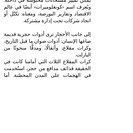
يمكن تمييز مستحاثات محبوسة في داخله.
ويُعرف اسم «كونغلوميرات» أيضًا في عالم
الاقتصاد وتقارير البورصة، ومعناه: تكتّل أو
اتحاد شركات تحت إدارة مشتركة.
إلى جانب الأحجار نرى أدوات حجرية قديمة
صاغها الإنسان: أدوات صوان ما قبل التاريخ،
وكرات مقلاع، وأثقالًا، ومدقًّا منحوتًا من
البازلت.
كرات المقلاع الثلاث التي أمامنا كانت في
الحقيقة قذائف مدافع من حجر، استُخدمت
في الهجمات على المدن المحصّنة. أما
قذائف المدافع الحديدية فلم تظهر في
بلادنا إلا في أواخر القرن الثامن عشر، أثناء
حملة نابليون في أرض إسرائيل.
الأثقال التي أمامنا تبدو كحلقات سميكة
وهي من حجر فاتح. على الأرجح استُخدمت
للنسيج والغزل. كانوا يعلّقونها في صفّ عند
الطرف السفلي للقماش أثناء الغزل