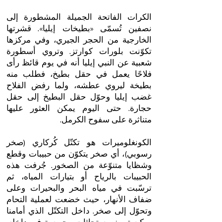
الكرات الفاتحة الجميلة المشطورة إلى
نصفين تُسمّى «بطيخات إيليا». قشرتها
الخارجية من الحجر الجيري، وفي مركزها
تكوّنت بلورات كوارتز. وتروي أسطورة
شعبية عن النبي إيليا أنه في يوم قائظ رأى
فلاحًا يعمل في حقل بطيخ، فطلب منه
بطيخة ليروي عطشه، ولما رفض الفلاح
غضب إيليا وحوّل حقل البطيخ إلى حقل
حجارة. حتى اليوم يمكن العثور عليها
متناثرة على سفوح الكرمل.
الكونغلوميرات هو تكتّل كُركاري (صخر
رسوبي)، أي صخر يتكوّن من حبيبات وقطع
وشظايا متنوّعة من الصخور. جُرفت هذه
الحبيبات بالرياح أو بتيارات المياه، ثم
ترسّبت في مياه البحر والبحيرات وعلى
ضفاف الأنهار، حيث خضعت لعملية التحام
وتحوّل إلى صخر. داخل التكتّل الذي أمامنا